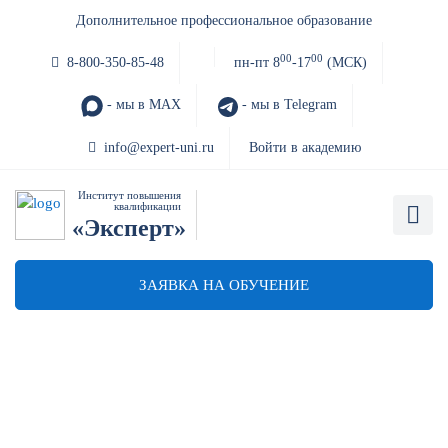
Дополнительное профессиональное образование
00
00
8-800-350-85-48
пн-пт 8
-17
(МСК)
- мы в MAX
- мы в Telegram
info@expert-uni.ru
Войти в академию
Институт повышения
квалификации
«Эксперт»
ЗАЯВКА НА ОБУЧЕНИЕ
Обучение закупкам по 223-ФЗ