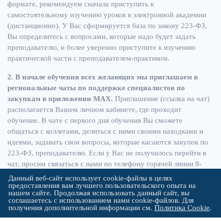
формате, рекомендуем сначала приступить к
самостоятельному изучению уроков в электронной академии
(дистанционно). У Вас сформируется база по закону 223-ФЗ,
Вы определитесь с вопросами, которые надо будет задать
преподавателю, и более уверенно приступите к изучению
практической части с преподавателем-практиком.
2. В
начале обучения всех желающих мы приглашаем в
региональные чаты по поддержке специалистов по
закупкам в приложении МАХ.
Приглашение (ссылка на чат)
располагается Вашем личном кабинете, где проходит
обучение. В чате с первого дня обучения Вы сможете
общаться с коллегами, делиться с ними своими находками и
идеями, задавать свои вопросы, которые касаются закупок по
223-ФЗ, преподавателю. Если у Вас не получилось перейти в
чат, просим связаться с нами по телефону горячей линии 8-
800-350-85-48.
Данный веб-сайт использует cookie-файлы в целях
предоставления вам лучшего пользовательского опыта на
нашем сайте. Продолжая использовать данный сайт, вы
Поддержка после обучения направлена на закрепление
соглашаетесь с использованием нами cookie-файлов. Для
полученных знаний слушателями в 223-ФЗ и получение
получения дополнительной информации см.
Политика Cookie
.
новой информации, полезной для применения на