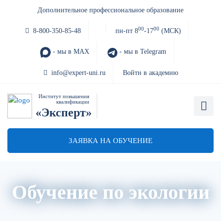
Дополнительное профессиональное образование
00
00
8-800-350-85-48
пн-пт 8
-17
(МСК)
- мы в MAX
- мы в Telegram
info@expert-uni.ru
Войти в академию
Институт повышения
квалификации
«Эксперт»
ЗАЯВКА НА ОБУЧЕНИЕ
Обучение по экологии
О нас
Расписание
Преподаватели