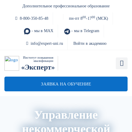
Дополнительное профессиональное образование
00
00
8-800-350-85-48
пн-пт 8
-17
(МСК)
- мы в MAX
- мы в Telegram
info@expert-uni.ru
Войти в академию
Институт повышения
квалификации
«Эксперт»
ЗАЯВКА НА ОБУЧЕНИЕ
Управление
некоммерческой