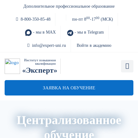
Дополнительное профессиональное образование
00
00
8-800-350-85-48
пн-пт 8
-17
(МСК)
- мы в MAX
- мы в Telegram
info@expert-uni.ru
Войти в академию
Институт повышения
квалификации
«Эксперт»
ЗАЯВКА НА ОБУЧЕНИЕ
Централизованное
обучение