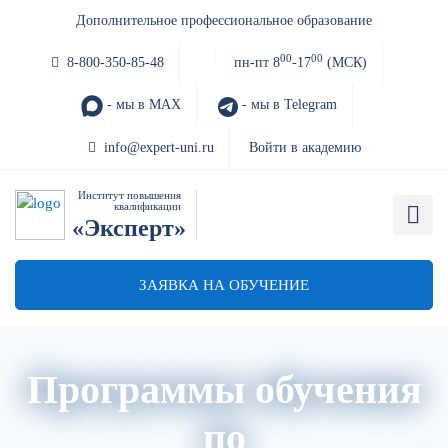
Дополнительное профессиональное образование
00
00
8-800-350-85-48
пн-пт 8
-17
(МСК)
- мы в MAX
- мы в Telegram
info@expert-uni.ru
Войти в академию
Институт повышения
квалификации
«Эксперт»
ЗАЯВКА НА ОБУЧЕНИЕ
Программы обучения
по