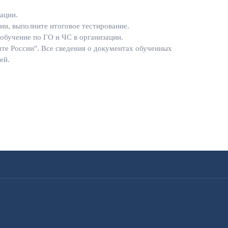
ации.
ии, выполните итоговое тестирование.
 обучение по ГО и ЧС в организации.
те России". Все сведения о документах обученных
ей.