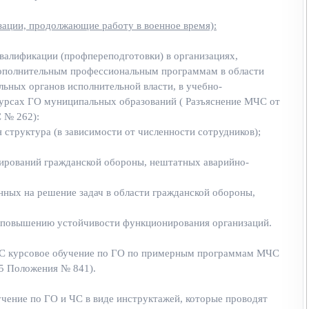
зации, продолжающие работу в военное время):
валификации (профпереподготовки) в организациях,
ополнительным профессиональным программам в области
ьных органов исполнительной власти, в учебно-
курсах ГО муниципальных образований ( Разъяснение МЧС от
 № 262):
 структура (в зависимости от численности сотрудников);
ирований гражданской обороны, нештатных аварийно-
нных на решение задач в области гражданской обороны,
о повышению устойчивости функционирования организаций.
ЧС курсовое обучение по ГО по примерным программам МЧС
5 Положения № 841).
чение по ГО и ЧС в виде инструктажей, которые проводят