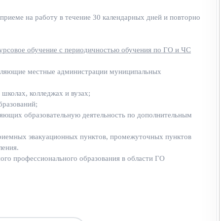
приеме на работу в течение 30 календарных дней и повторно
урсовое обучение с периодичностью обучения по ГО и ЧС
лавляющие местные администрации муниципальных
 школах, колледжах и вузах;
бразований;
вляющих образовательную деятельность по дополнительным
приемных эвакуационных пунктов, промежуточных пунктов
ления.
ного профессионального образования в области ГО