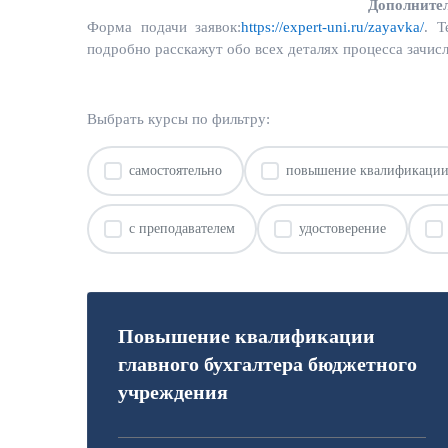
Дополните
Форма подачи заявок:
https://expert-uni.ru/zayavka/
. Т
подробно расскажут обо всех деталях процесса зачис
Выбрать курсы по фильтру:
самостоятельно
повышение квалификаци
с преподавателем
удостоверение
Повышение квалификации
главного бухгалтера бюджетного
учреждения