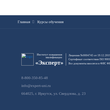
Главная
Курсы обучения
Институт повышения
Лицензия №0004745 от 19.12.201
квалификации
Сертификат соответствия ISO 900
«Эксперт»
Все документы вносятся в ФИС 
8-800-350-85-48
info@expert-uni.ru
664025, г. Иркутск, ул. Свердлова, д. 23