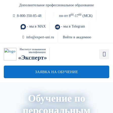
Дополнительное профессиональное образование
00
00
8-800-350-85-48
пн-пт 8
-17
(МСК)
- мы в MAX
- мы в Telegram
info@expert-uni.ru
Войти в академию
Институт повышения
квалификации
«Эксперт»
ЗАЯВКА НА ОБУЧЕНИЕ
Обучение по
персональным