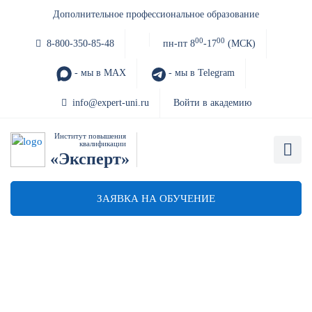
Дополнительное профессиональное образование
00
00
8-800-350-85-48
пн-пт 8
-17
(МСК)
- мы в MAX
- мы в Telegram
info@expert-uni.ru
Войти в академию
Институт повышения
квалификации
«Эксперт»
ЗАЯВКА НА ОБУЧЕНИЕ
Диплом 223-ФЗ