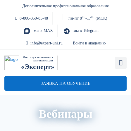
Дополнительное профессиональное образование
00
00
8-800-350-85-48
пн-пт 8
-17
(МСК)
- мы в MAX
- мы в Telegram
info@expert-uni.ru
Войти в академию
Институт повышения
квалификации
«Эксперт»
ЗАЯВКА НА ОБУЧЕНИЕ
Вебинары
Акции
Архив вебинаров
Авторский блог