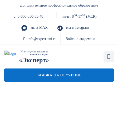
Дополнительное профессиональное образование
00
00
8-800-350-85-48
пн-пт 8
-17
(МСК)
- мы в MAX
- мы в Telegram
info@expert-uni.ru
Войти в академию
Институт повышения
квалификации
«Эксперт»
ЗАЯВКА НА ОБУЧЕНИЕ
Повышение квалификации
главного бухгалтера
бюджетного учреждения