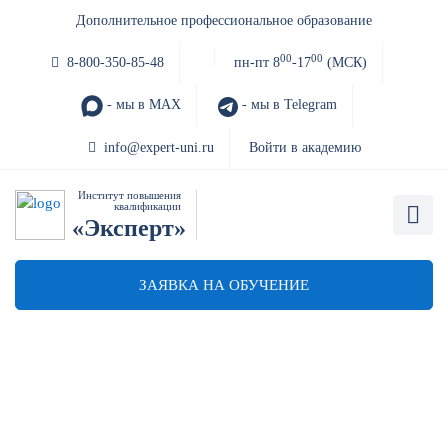
Дополнительное профессиональное образование
00
00
8-800-350-85-48
пн-пт 8
-17
(МСК)
- мы в MAX
- мы в Telegram
info@expert-uni.ru
Войти в академию
Институт повышения
квалификации
«Эксперт»
ЗАЯВКА НА ОБУЧЕНИЕ
Закупки 44-ФЗ практика