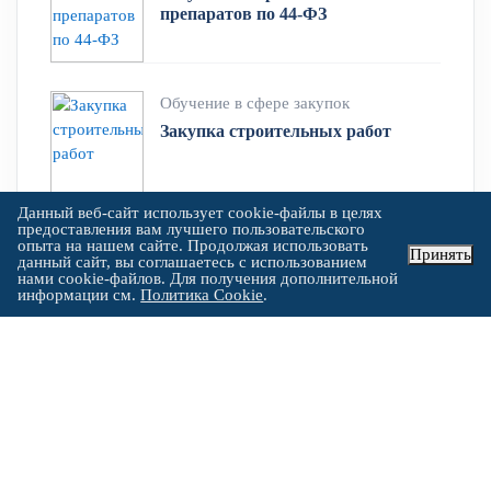
препаратов по 44-ФЗ
Обучение в сфере закупок
Закупка строительных работ
Данный веб-сайт использует cookie-файлы в целях
предоставления вам лучшего пользовательского
Обучение в сфере закупок
опыта на нашем сайте. Продолжая использовать
Принять
данный сайт, вы соглашаетесь с использованием
Закупки дорожное строительство
нами cookie-файлов. Для получения дополнительной
информации см.
Политика Cookie
.